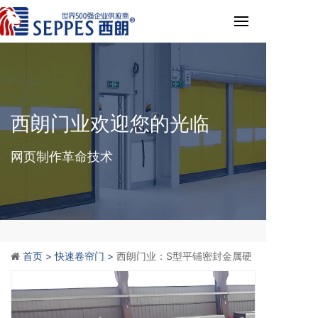
西朗门业欢迎您的光临
网页制作革命技术
首页 >
快速卷帘门 >
西朗门业：S型平铺密封金属硬
质快速门