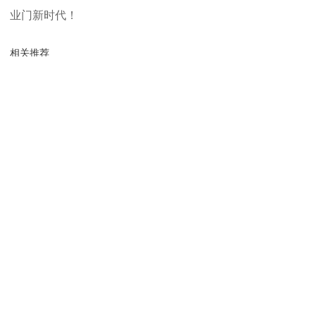
业门新时代！
相关推荐
快速卷帘门
快速卷帘门
硬质快速门
洁净室快速门
地址
苏州市吴中区木渎镇宝带西路5001号