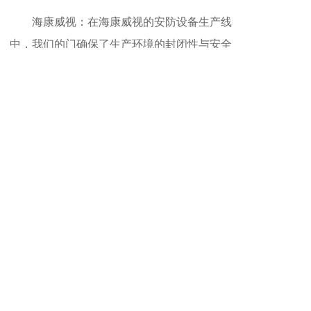
海康威视：在海康威视的安防设备生产线
中，我们的门确保了生产环境的封闭性与安全
性。
相关推荐
快速卷帘门
快速卷帘门
洁净室快速门
抗风快速堆积门
地址