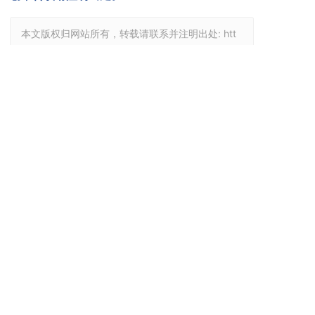
本文版权归网站所有，转载请联系并注明出处:
htt
p://www.aseppes.com/article-detail/b7wDnPPb
厂房抗风提升门
加厚聚氨酯发泡门板
CE认证提升门
西朗门业
上一篇
西朗门业：提升门一线品牌，服务配合密切，可上门测
量出方案
下一篇
西朗提升门开小门：同时满足厂房时刻密封与人员频繁
通行问题
服务热线
17798596815