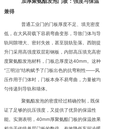
加厚聚氨酯发泡门板：强度与保温
兼得
普通工业门的门板厚度不足、填充密度
低，在大风荷载下容易弯曲变形，导致门体与导
轨间隙增大、密封失效，甚至脱轨坠落。西朗提
升门采用高强度双层彩钢板，内部高压填充高密
度聚氨酯发泡材料，门板总厚度达40mm。这种
“三明治”结构赋予了门板出色的抗弯刚性——风
压作用于门体时，门板本身不易弯曲，力量被均
匀传递到导轨和墙体。
聚氨酯发泡的密度经过精确控制，既保
证了足够的抗压强度，又提供了优异的保温性
能。实测表明，40mm厚聚氨酯门板的保温效果
相当于传统单层门板的数倍，有效降低车间冷暖