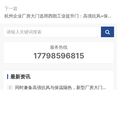
抗风推荐
下一篇
杭州企业厂房大门选用西朗工业提升门：高强抗风+保温
隔热
服务热线
17798596815
最新资讯
同时兼备高强抗风与保温隔热，新型厂房大门推
1
荐：西朗提升门
西朗门业：国产一线提升门品牌，全国网点遍
2
布，服务响应够快
与外国提升门同品质，国产一线品牌：西朗门
3
业，方案足够专业
西朗提升门：高端工厂的理想之选，保温又隔
4
热，还能抵抗强风
西朗门业：与外国提升门品牌不分伯仲，国产一
5
线代表，品质好
西朗门业：世界五百强工厂同款的提升门品牌，
6