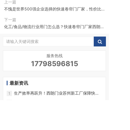
上一篇
不愧是世界500强企业选择的快速卷帘门厂家，性价比
高，品质有保障
下一篇
化工/食品/物流行业用门怎么选？快速卷帘门厂家西朗的
定制方案
服务热线
17798596815
最新资讯
生产效率再跃升！西朗门业苏州新工厂保障快速
1
卷帘门如期交付
西朗门业：快速卷帘门全系列产品种类介绍，附
2
带视频展示
快速卷帘门都有哪些智能感应开关方式？附带视
3
频展示
西朗快速卷帘门+卷帘门组合，实现持续密封与防
4
盗，法雷奥同款
只做高品质快速卷帘门，西朗门业承诺“一门一
5